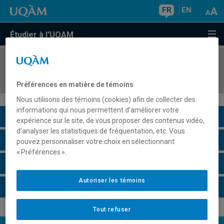
FR
EN
Étudier à l'UQAM
COURS
//
MKG5329
Promotion des ventes
Préférences en matière de témoins
Nous utilisons des témoins (cookies) afin de collecter des
informations qui nous permettent d’améliorer votre
Description du cours
expérience sur le site, de vous proposer des contenus vidéo,
d’analyser les statistiques de fréquentation, etc. Vous
Horaire - Été 2026
pouvez personnaliser votre choix en sélectionnant
« Préférences ».
Horaire - Automne 2026
Autoriser les témoins
Horaire - Hiver 2027
Tout refuser