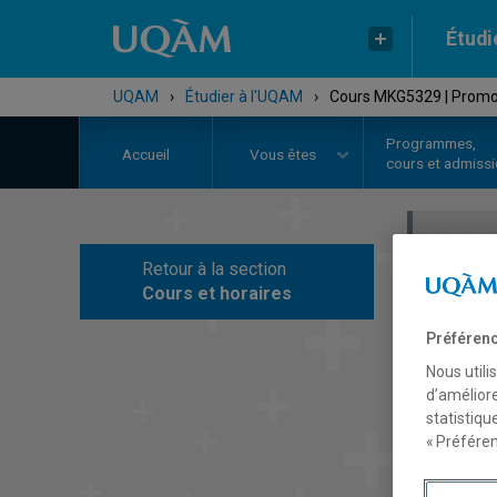
Étudi
UQAM
›
Étudier à l'UQAM
›
Cours MKG5329 | Promo
Programmes,
Accueil
Vous êtes
cours et admiss
Retour à la section
C
Cours et horaires
Préférenc
Nous utili
d’améliore
statistiqu
« Préféren