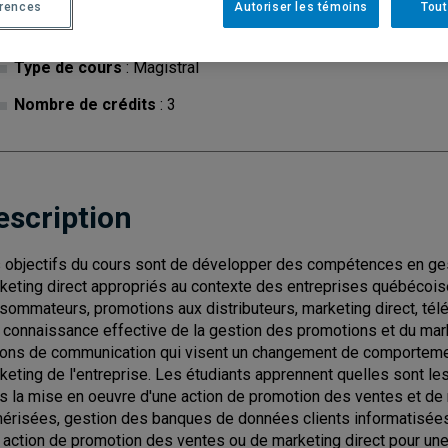
érences
Autoriser les témoins
Tout
Cycle
: 1
Discipl
Type de cours
: Magistral
Nombre de crédits
: 3
escription
 objectifs du cours sont de développer des compétences en ges
keting direct appropriés au contexte des entreprises québécoi
sommateurs, promotions aux distributeurs, marketing direct, télé-a
 connaissance effective de la gestion des promotions et du market
ions de communication qui visent un changement de comportement
keting de l'entreprise. Les étudiants apprennent quelles sont l
s la mise en oeuvre d'une action de promotion des ventes et de
érisées, gestion des banques de données clients informatisées, 
 action de promotion des ventes ou de marketing direct pour une 