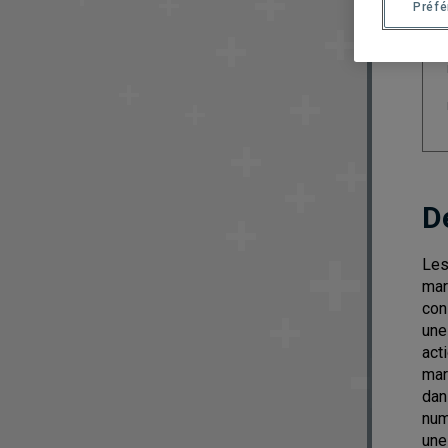
Préf
D
Les
mar
con
une
act
mar
dan
num
une