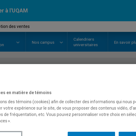
er à l'UQAM
tion des ventes
Calendriers
Nos
campus
En savoir pl
ion
universitaires
OURS
//
MKG5329
-
Promotion de
es en matière de témoins
sons des témoins (cookies) afin de collecter des informations qui nous 
Description
Horaire - Été 2026
Horaire
r votre expérience sur le site, de vous proposer des contenus vidéo, d’a
es de fréquentation, etc. Vous pouvez personnaliser votre choix en séle
ces ».