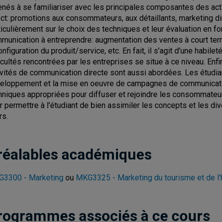
nés à se familiariser avec les principales composantes des ac
ect: promotions aux consommateurs, aux détaillants, marketing dir
ticulièrement sur le choix des techniques et leur évaluation en fonc
munication à entreprendre: augmentation des ventes à court terme
onfiguration du produit/service, etc. En fait, il s'agit d'une habil
ficultés rencontrées par les entreprises se situe à ce niveau. Enf
ivités de communication directe sont aussi abordées. Les étudi
eloppement et la mise en oeuvre de campagnes de communicati
hniques appropriées pour diffuser et rejoindre les consommateur
r permettre à l'étudiant de bien assimiler les concepts et les d
rs.
réalables académiques
3300 - Marketing
ou
MKG3325 - Marketing du tourisme et de l'h
rogrammes associés à ce cours