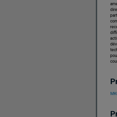
ame
dir
par
com
rec
dif
act
dév
tec
pou
cou
P
MKG
P