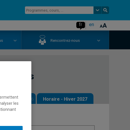
fr
en
us
Rencontrez-nous
s ventes
permettent
 - Automne 2026
Horaire - Hiver 2027
nalyser les
ctionnant