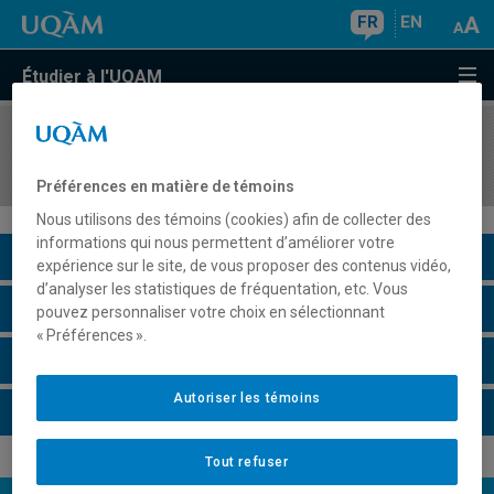
FR
EN
Étudier à l'UQAM
COURS
//
MKG6300
Concours de la relève publicitaire
Préférences en matière de témoins
Nous utilisons des témoins (cookies) afin de collecter des
informations qui nous permettent d’améliorer votre
Description du cours
expérience sur le site, de vous proposer des contenus vidéo,
d’analyser les statistiques de fréquentation, etc. Vous
Horaire - Été 2026
pouvez personnaliser votre choix en sélectionnant
« Préférences ».
Horaire - Automne 2026
Autoriser les témoins
Horaire - Hiver 2027
Tout refuser