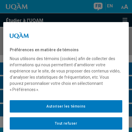
FR
EN
Étudier à l'UQAM
COURS
//
ORH1630
Fondements en dotation
Préférences en matière de témoins
Nous utilisons des témoins (cookies) afin de collecter des
informations qui nous permettent d’améliorer votre
Description du cours
expérience sur le site, de vous proposer des contenus vidéo,
d’analyser les statistiques de fréquentation, etc. Vous
Horaire - Été 2026
pouvez personnaliser votre choix en sélectionnant
« Préférences ».
Horaire - Automne 2026
Autoriser les témoins
Horaire - Hiver 2027
Tout refuser