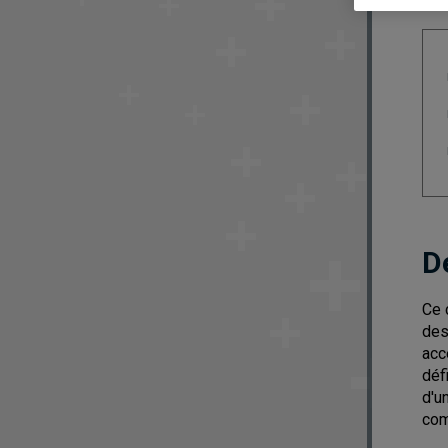
D
Ce 
des
acc
déf
d'u
com