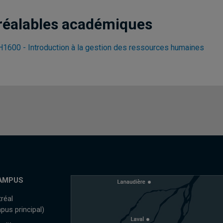
réalables académiques
1600 - Introduction à la gestion des ressources humaines
AMPUS
réal
pus principal)