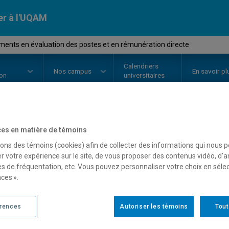
er à l'UQAM
ents en évaluation des postes et en rémunération directe
Calendriers
Nos
campus
En savoir pl
ion
universitaires
OURS
//
ORH1640
-
Fondements e
es en matière de témoins
sons des témoins (cookies) afin de collecter des informations qui nous 
postes et en rémunératio
r votre expérience sur le site, de vous proposer des contenus vidéo, d’a
es de fréquentation, etc. Vous pouvez personnaliser votre choix en séle
ces ».
Description
Horaire - Été 2026
Horaire
érences
Autoriser les témoins
Tout