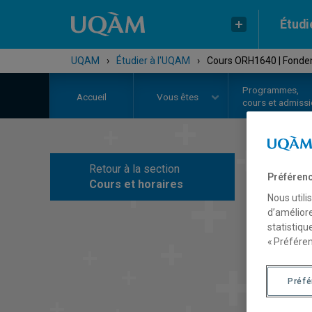
Étudi
UQAM
›
Étudier à l'UQAM
›
Cours ORH1640 | Fondem
Programmes,
Accueil
Vous êtes
cours et admiss
Retour à la section
C
Préférenc
Cours et horaires
Nous utili
d’améliore
statistiqu
« Préféren
Préf