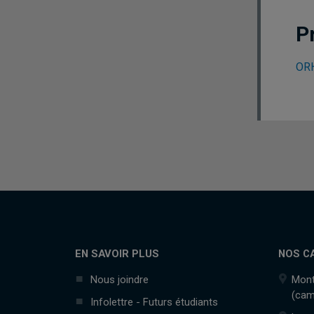
P
ORH
EN SAVOIR PLUS
NOS C
Nous joindre
Mont
(cam
Infolettre - Futurs étudiants