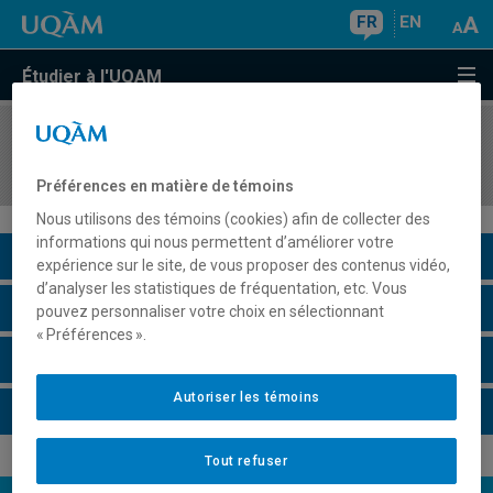
FR
EN
Étudier à l'UQAM
COURS
//
ORH2130
Organisations: conflits et violences
Préférences en matière de témoins
Nous utilisons des témoins (cookies) afin de collecter des
informations qui nous permettent d’améliorer votre
Description du cours
expérience sur le site, de vous proposer des contenus vidéo,
d’analyser les statistiques de fréquentation, etc. Vous
Horaire - Été 2026
pouvez personnaliser votre choix en sélectionnant
« Préférences ».
Horaire - Automne 2026
Autoriser les témoins
Horaire - Hiver 2027
Tout refuser