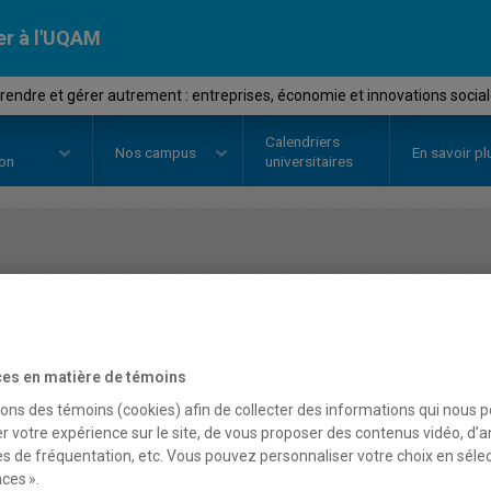
er à l'UQAM
endre et gérer autrement : entreprises, économie et innovations socia
Calendriers
Nos
campus
En savoir pl
ion
universitaires
OURS
//
ORH3102
-
Entreprendre 
entreprises, économie et
es en matière de témoins
sons des témoins (cookies) afin de collecter des informations qui nous 
Description
Horaire - Été 2026
Horaire
r votre expérience sur le site, de vous proposer des contenus vidéo, d’a
es de fréquentation, etc. Vous pouvez personnaliser votre choix en séle
ces ».