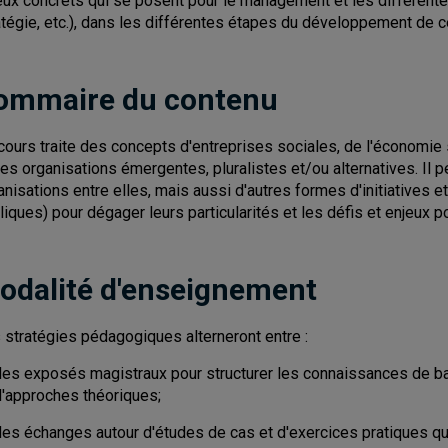
eux concrets qui se posent pour le management et les différente
atégie, etc.), dans les différentes étapes du développement de c
ommaire du contenu
cours traite des concepts d'entreprises sociales, de l'économie 
res organisations émergentes, pluralistes et/ou alternatives. Il p
anisations entre elles, mais aussi d'autres formes d'initiatives et
liques) pour dégager leurs particularités et les défis et enjeux 
odalité d'enseignement
 stratégies pédagogiques alterneront entre :
des exposés magistraux pour structurer les connaissances de ba
d'approches théoriques;
des échanges autour d'études de cas et d'exercices pratiques qu