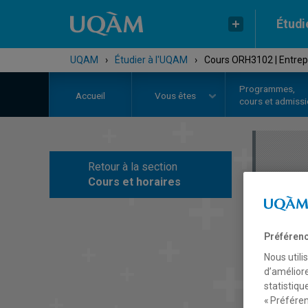
Étudi
UQAM
›
Étudier à l'UQAM
›
Cours ORH3102 | Entrepr
Programmes,
Accueil
Vous êtes
cours et admiss
Retour à la section
C
Cours et horaires
Préférenc
Nous utili
d’améliore
statistiqu
« Préféren