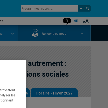
fr
en
les
us
Rencontrez-nous
et gérer autrement :
 innovations sociales
permettent
 - Automne 2026
Horaire - Hiver 2027
nalyser les
ctionnant