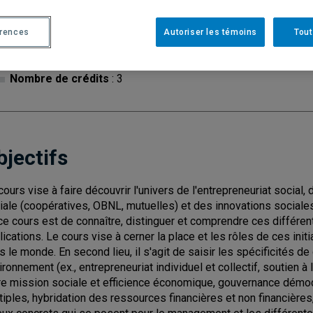
érences
Autoriser les témoins
Tout
Cycle
: 1
Discipl
Nombre de crédits
: 3
bjectifs
cours vise à faire découvrir l'univers de l'entrepreneuriat social
iale (coopératives, OBNL, mutuelles) et des innovations sociales
ce cours est de connaître, distinguer et comprendre ces différents
lications. Le cours vise à cerner la place et les rôles de ces init
s le monde. En second lieu, il s'agit de saisir les spécificités de
ironnement (ex., entrepreneuriat individuel et collectif, soutien à
re mission sociale et efficience économique, gouvernance démocr
tiples, hybridation des ressources financières et non financières, 