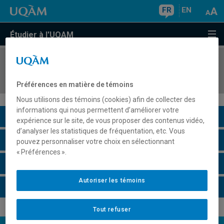
FR
EN
Étudier à l'UQAM
COURS
//
ORH3620
Fondements en gestion de la sécurité/santé
Préférences en matière de témoins
Nous utilisons des témoins (cookies) afin de collecter des
informations qui nous permettent d’améliorer votre
Description du cours
expérience sur le site, de vous proposer des contenus vidéo,
d’analyser les statistiques de fréquentation, etc. Vous
Horaire - Été 2026
pouvez personnaliser votre choix en sélectionnant
« Préférences ».
Horaire - Automne 2026
Autoriser les témoins
Horaire - Hiver 2027
Tout refuser