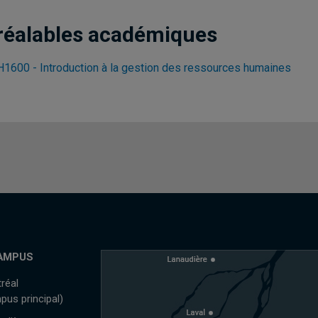
réalables académiques
1600 - Introduction à la gestion des ressources humaines
AMPUS
réal
pus principal)