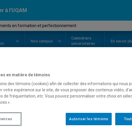
er à l'UQAM
ments en formation et perfectionnement
Calendriers
Nos
campus
En savoir pl
ion
universitaires
OURS
//
ORH3630
-
Fondements e
es en matière de témoins
sons des témoins (cookies) afin de collecter des informations qui nous 
perfectionnement
r votre expérience sur le site, de vous proposer des contenus vidéo, d’a
es de fréquentation, etc. Vous pouvez personnaliser votre choix en séle
ces ».
Description
Horaire - Été 2026
Horaire
érences
Autoriser les témoins
Tout