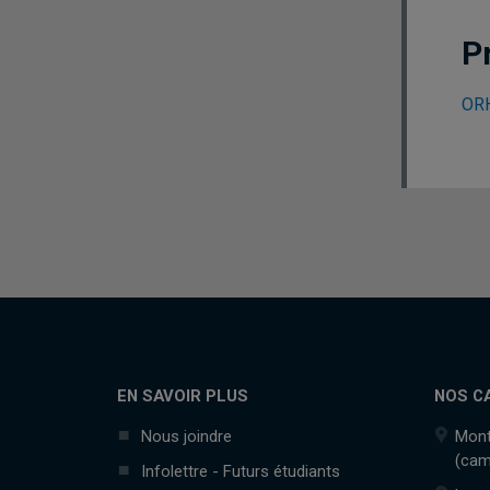
P
ORH
EN SAVOIR PLUS
NOS C
Nous joindre
Mont
(cam
Infolettre - Futurs étudiants