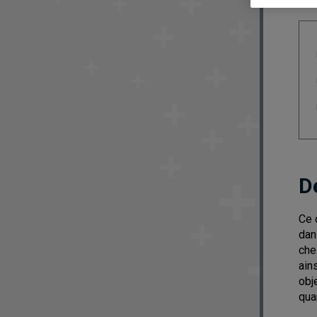
D
Ce 
dan
che
ain
obj
qua