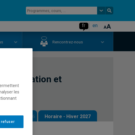
fr
en
us
Rencontrez-nous
n formation et
permettent
nalyser les
ctionnant
 - Automne 2026
Horaire - Hiver 2027
 refuser