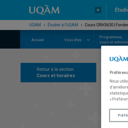
Étudi
UQAM
›
Étudier à l'UQAM
›
Cours ORH3630 | Fonde
Programmes,
Accueil
Vous êtes
cours et admiss
Retour à la section
C
Préférenc
Cours et horaires
Nous utili
d’améliore
statistiqu
« Préféren
Préf