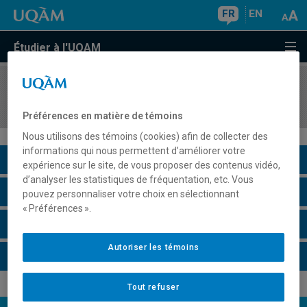
FR
EN
Étudier à l'UQAM
COURS
//
ORH5435
Introduction à la convention collective
Préférences en matière de témoins
Nous utilisons des témoins (cookies) afin de collecter des
informations qui nous permettent d’améliorer votre
Description du cours
expérience sur le site, de vous proposer des contenus vidéo,
d’analyser les statistiques de fréquentation, etc. Vous
Horaire - Été 2026
pouvez personnaliser votre choix en sélectionnant
« Préférences ».
Horaire - Automne 2026
Autoriser les témoins
Horaire - Hiver 2027
Tout refuser