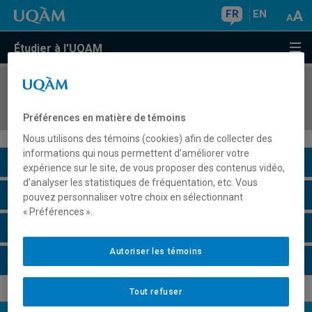
FR
EN
Étudier à l'UQAM
COURS
//
ORH5435
Introduction à la convention collective
Préférences en matière de témoins
Nous utilisons des témoins (cookies) afin de collecter des
informations qui nous permettent d’améliorer votre
Description du cours
expérience sur le site, de vous proposer des contenus vidéo,
d’analyser les statistiques de fréquentation, etc. Vous
Horaire - Été 2026
pouvez personnaliser votre choix en sélectionnant
« Préférences ».
Horaire - Automne 2026
Autoriser les témoins
Horaire - Hiver 2027
Tout refuser