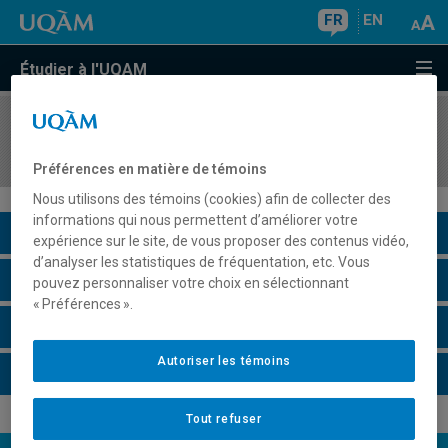
FR
EN
Étudier à l'UQAM
COURS
//
ORH5439
Introduction à la négociation collective
Préférences en matière de témoins
Nous utilisons des témoins (cookies) afin de collecter des
informations qui nous permettent d’améliorer votre
Description du cours
expérience sur le site, de vous proposer des contenus vidéo,
d’analyser les statistiques de fréquentation, etc. Vous
Horaire - Été 2026
pouvez personnaliser votre choix en sélectionnant
« Préférences ».
Horaire - Automne 2026
Autoriser les témoins
Horaire - Hiver 2027
Tout refuser