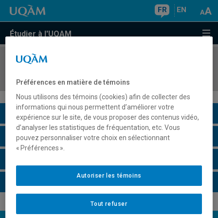
FR
EN
Étudier à l'UQAM
COURS
//
ORH6950
L'entrevue: outil de gestion
Préférences en matière de témoins
Nous utilisons des témoins (cookies) afin de collecter des
informations qui nous permettent d’améliorer votre
Description du cours
expérience sur le site, de vous proposer des contenus vidéo,
d’analyser les statistiques de fréquentation, etc. Vous
Horaire - Été 2026
pouvez personnaliser votre choix en sélectionnant
« Préférences ».
Horaire - Automne 2026
Autoriser les témoins
Horaire - Hiver 2027
Tout refuser