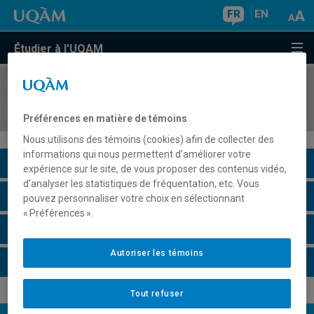
FR
EN
Étudier à l'UQAM
COURS
//
POL1850
Méthodes quantitatives
Préférences en matière de témoins
Nous utilisons des témoins (cookies) afin de collecter des
informations qui nous permettent d’améliorer votre
Description du cours
expérience sur le site, de vous proposer des contenus vidéo,
d’analyser les statistiques de fréquentation, etc. Vous
Horaire - Été 2026
pouvez personnaliser votre choix en sélectionnant
« Préférences ».
Horaire - Automne 2026
Autoriser les témoins
Horaire - Hiver 2027
Tout refuser