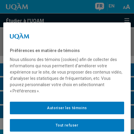
FR
EN
Étudier à l'UQAM
COURS
//
POL3711
Démocratie et vie politique au palier municipal
Préférences en matière de témoins
Nous utilisons des témoins (cookies) afin de collecter des
informations qui nous permettent d’améliorer votre
Description du cours
expérience sur le site, de vous proposer des contenus vidéo,
d’analyser les statistiques de fréquentation, etc. Vous
Horaire - Été 2026
pouvez personnaliser votre choix en sélectionnant
« Préférences ».
Horaire - Automne 2026
Autoriser les témoins
Horaire - Hiver 2027
Tout refuser