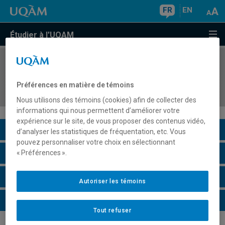
FR
EN
Étudier à l'UQAM
COURS
//
POL4702
Gouvernement, administration et contrôles
Préférences en matière de témoins
institutionnels au Canada et au Québec
Nous utilisons des témoins (cookies) afin de collecter des
informations qui nous permettent d’améliorer votre
expérience sur le site, de vous proposer des contenus vidéo,
Description du cours
d’analyser les statistiques de fréquentation, etc. Vous
pouvez personnaliser votre choix en sélectionnant
Horaire - Été 2026
« Préférences ».
Horaire - Automne 2026
Autoriser les témoins
Horaire - Hiver 2027
Tout refuser