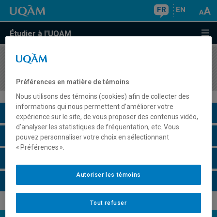
FR
EN
Étudier à l'UQAM
COURS
//
POL5441
Politique étrangère du Canada
Préférences en matière de témoins
Nous utilisons des témoins (cookies) afin de collecter des
informations qui nous permettent d’améliorer votre
Description du cours
expérience sur le site, de vous proposer des contenus vidéo,
d’analyser les statistiques de fréquentation, etc. Vous
Horaire - Été 2026
pouvez personnaliser votre choix en sélectionnant
« Préférences ».
Horaire - Automne 2026
Autoriser les témoins
Horaire - Hiver 2027
Tout refuser