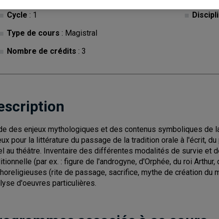
Cycle
: 1
Discipl
Type de cours
: Magistral
Nombre de crédits
: 3
escription
de des enjeux mythologiques et des contenus symboliques de la l
eux pour la littérature du passage de la tradition orale à l'écrit,
uel au théâtre. Inventaire des différentes modalités de survie e
ditionnelle (par ex. : figure de l'androgyne, d'Orphée, du roi Arth
horeligieuses (rite de passage, sacrifice, mythe de création du 
lyse d'oeuvres particulières.