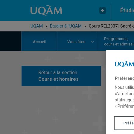
Étudi
UQAM
›
Étudier à l'UQAM
›
Cours REL2307 | Sacré et
Programmes,
Accueil
Vous êtes
cours et admiss
Retour à la section
C
Préférenc
Cours et horaires
Nous utili
d’améliore
statistiqu
« Préféren
Préf