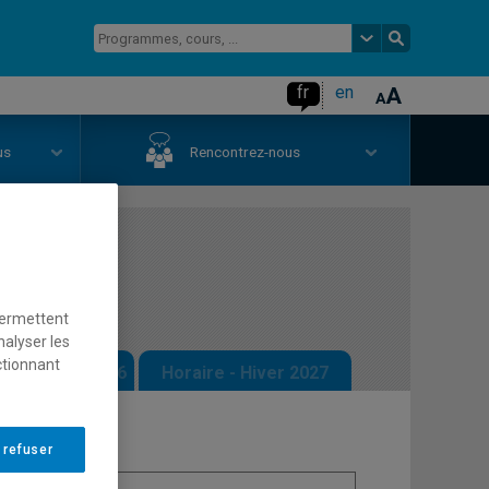
fr
en
us
Rencontrez-nous
ature
permettent
nalyser les
ctionnant
 - Automne 2026
Horaire - Hiver 2027
 refuser