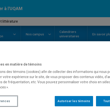
er à l'UQAM
 littérature
Calendriers
Nos
campus
En savoir pl
ion
universitaires
OURS
//
REL2307
-
Sacré et littér
es en matière de témoins
sons des témoins (cookies) afin de collecter des informations qui nous 
r votre expérience sur le site, de vous proposer des contenus vidéo, d’a
es de fréquentation, etc. Vous pouvez personnaliser votre choix en séle
Description
Horaire - Été 2026
Horaire
ces ».
érences
Autoriser les témoins
Tout