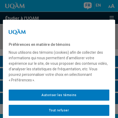
FR
EN
Étudier à l'UQAM
COURS
//
REL2623
Religion, espace public et société
Préférences en matière de témoins
Nous utilisons des témoins (cookies) afin de collecter des
informations qui nous permettent d’améliorer votre
Description du cours
expérience sur le site, de vous proposer des contenus vidéo,
d’analyser les statistiques de fréquentation, etc. Vous
Horaire - Été 2026
pouvez personnaliser votre choix en sélectionnant
« Préférences ».
Horaire - Automne 2026
Autoriser les témoins
Horaire - Hiver 2027
Tout refuser