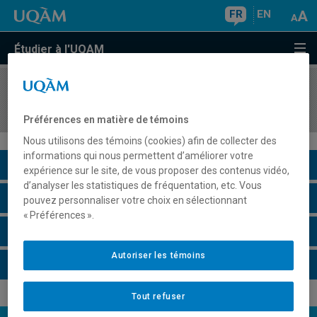
FR
EN
Étudier à l'UQAM
COURS
//
REL2629
Religion et sexualité
Préférences en matière de témoins
Nous utilisons des témoins (cookies) afin de collecter des
informations qui nous permettent d’améliorer votre
Description du cours
expérience sur le site, de vous proposer des contenus vidéo,
d’analyser les statistiques de fréquentation, etc. Vous
Horaire - Été 2026
pouvez personnaliser votre choix en sélectionnant
« Préférences ».
Horaire - Automne 2026
Autoriser les témoins
Horaire - Hiver 2027
Tout refuser