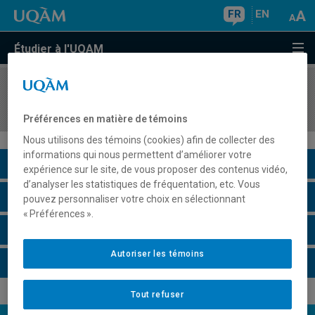
FR
EN
Étudier à l'UQAM
COURS
//
SCT1002
Système Terre
Préférences en matière de témoins
Nous utilisons des témoins (cookies) afin de collecter des
informations qui nous permettent d’améliorer votre
Description du cours
expérience sur le site, de vous proposer des contenus vidéo,
d’analyser les statistiques de fréquentation, etc. Vous
Horaire - Été 2026
pouvez personnaliser votre choix en sélectionnant
« Préférences ».
Horaire - Automne 2026
Autoriser les témoins
Horaire - Hiver 2027
Tout refuser