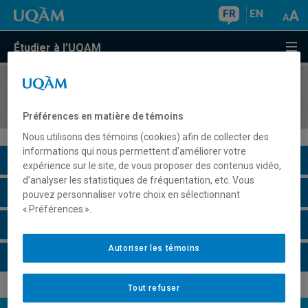
FR
EN
Étudier à l'UQAM
COURS
//
SCT2210
Paléontologie
Préférences en matière de témoins
Nous utilisons des témoins (cookies) afin de collecter des
informations qui nous permettent d’améliorer votre
Description du cours
expérience sur le site, de vous proposer des contenus vidéo,
d’analyser les statistiques de fréquentation, etc. Vous
Horaire - Été 2026
pouvez personnaliser votre choix en sélectionnant
« Préférences ».
Horaire - Automne 2026
Autoriser les témoins
Horaire - Hiver 2027
Tout refuser