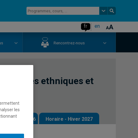
fr
en
us
Rencontrez-nous
minorités ethniques et
permettent
nalyser les
ctionnant
 - Automne 2026
Horaire - Hiver 2027