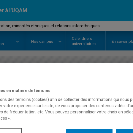
er à l'UQAM
tion, minorités ethniques et relations interethniques
Calendriers
Nos
campus
En savoir pl
ion
universitaires
OURS
//
SOC1213
-
Immigration, 
relations interethniques
es en matière de témoins
sons des témoins (cookies) afin de collecter des informations qui nous 
r votre expérience sur le site, de vous proposer des contenus vidéo, d’a
es de fréquentation, etc. Vous pouvez personnaliser votre choix en séle
Description
Horaire - Été 2026
Horaire
ces ».