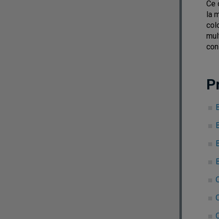
Ce 
la 
col
mul
con
P
B
B
C
C