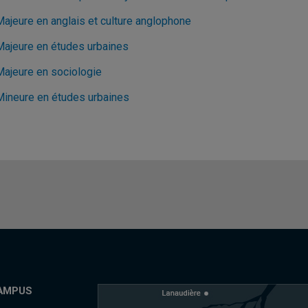
Majeure en anglais et culture anglophone
Majeure en études urbaines
Majeure en sociologie
Mineure en études urbaines
AMPUS