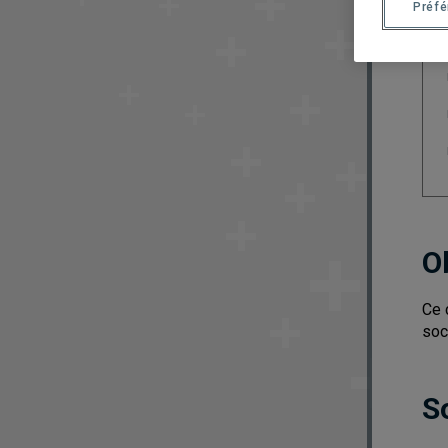
Préf
O
Ce 
soc
S