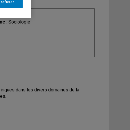
 refuser
ine
: Sociologie
piriques dans les divers domaines de la
ues.