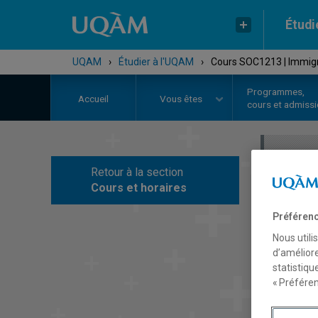
Étudi
UQAM
›
Étudier à l'UQAM
›
Cours SOC1213 | Immigra
Programmes,
Accueil
Vous êtes
cours et admiss
Retour à la section
C
Cours et horaires
Préférenc
Nous utili
d’améliore
statistiqu
« Préféren