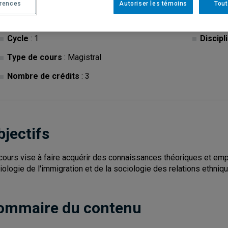
érences
Autoriser les témoins
Tout
Cycle
: 1
Discipl
Type de cours
: Magistral
Nombre de crédits
: 3
bjectifs
cours vise à faire acquérir des connaissances théoriques et em
iologie de l'immigration et de la sociologie des relations ethniq
ommaire du contenu