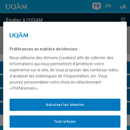
FR
EN
Étudier à l'UQAM
COURS
//
SOC3351
Sociologie du travail
Préférences en matière de témoins
Nous utilisons des témoins (cookies) afin de collecter des
informations qui nous permettent d’améliorer votre
Description du cours
expérience sur le site, de vous proposer des contenus vidéo,
d’analyser les statistiques de fréquentation, etc. Vous
Horaire - Été 2026
pouvez personnaliser votre choix en sélectionnant
« Préférences ».
Horaire - Automne 2026
Autoriser les témoins
Horaire - Hiver 2027
Tout refuser