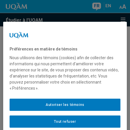
FR
EN
Étudier à l'UQAM
Quels sont les délais pour recevoir un document
officiel (relevé ou attestation)?
Préférences en matière de témoins
Nous utilisons des témoins (cookies) afin de collecter des
Que faire si le trimestre souhaité n'est pas
informations qui nous permettent d’améliorer votre
disponible lors de la commande de documents
expérience sur le site, de vous proposer des contenus vidéo,
d’analyser les statistiques de fréquentation, etc. Vous
officiels?
pouvez personnaliser votre choix en sélectionnant
« Préférences ».
L'attestation carte OPUS ne reconnait pas mon
régime d'études. Que faire?
Autoriser les témoins
J'aimerais obtenir une attestation d'inscription
avec plusieurs trimestres. Est-ce possible?
Tout refuser