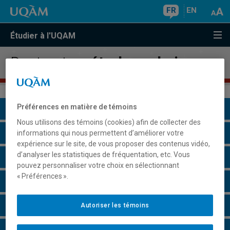
FR
EN
Étudier à l'UQAM
Doctorat en
études urbaines
Préférences en matière de témoins
Présentation du programme
Nous utilisons des témoins (cookies) afin de collecter des
Conditions d'admission
informations qui nous permettent d’améliorer votre
expérience sur le site, de vous proposer des contenus vidéo,
d’analyser les statistiques de fréquentation, etc. Vous
Cours à suivre et horaires
pouvez personnaliser votre choix en sélectionnant
« Préférences ».
Particularités
Perspectives professionnelles
Autoriser les témoins
Remarques et règlements