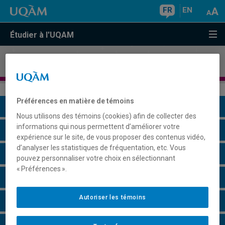
FR
EN
Étudier à l'UQAM
Mineure en
études classiques
Préférences en matière de témoins
Présentation du programme
Nous utilisons des témoins (cookies) afin de collecter des
informations qui nous permettent d’améliorer votre
Conditions d'admission
expérience sur le site, de vous proposer des contenus vidéo,
d’analyser les statistiques de fréquentation, etc. Vous
Cours à suivre et horaires
pouvez personnaliser votre choix en sélectionnant
« Préférences ».
Particularités
Autoriser les témoins
Remarques et règlements
Faire une demande d'admission