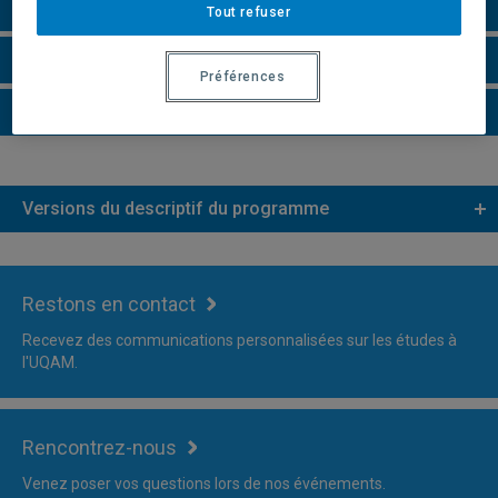
Remarques et règlements
Tout refuser
Faire une demande d'admission
Préférences
Plus d'information
Versions du descriptif du programme
Restons en contact
Recevez des communications personnalisées sur les études à
l'UQAM.
Rencontrez-nous
Venez poser vos questions lors de nos événements.