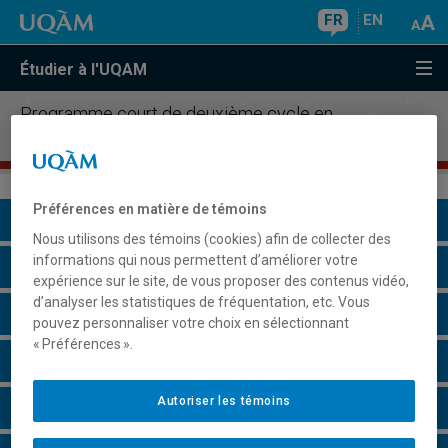
FR
EN
Étudier à l'UQAM
Programme court de deuxième cycle en
responsabilité sociale des organisations
Préférences en matière de témoins
Présentation du programme
Nous utilisons des témoins (cookies) afin de collecter des
informations qui nous permettent d’améliorer votre
Conditions d'admission
expérience sur le site, de vous proposer des contenus vidéo,
d’analyser les statistiques de fréquentation, etc. Vous
Cours à suivre et horaires
pouvez personnaliser votre choix en sélectionnant
« Préférences ».
Particularités
Autoriser les témoins
Perspectives professionnelles