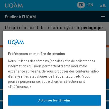
FR
EN
Étudier à l'UQAM
Programme court de troisième cycle en
pédagogie
universitaire et environnement numérique
d'apprentissage
Préférences en matière de témoins
Nous utilisons des témoins (cookies) afin de collecter des
Une version plus récente de ce programme est
informations qui nous permettent d’améliorer votre
disponible.
Cliquez ici pour la consulter
.
expérience sur le site, de vous proposer des contenus vidéo,
d’analyser les statistiques de fréquentation, etc. Vous
pouvez personnaliser votre choix en sélectionnant
Présentation du programme
« Préférences ».
Conditions d'admission
Autoriser les témoins
Cours à suivre et horaires