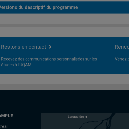
Versions du descriptif du programme
Restons en contact
Renco
Recevez des communications personnalisées sur les
Venez p
études à l'UQAM.
AMPUS
réal