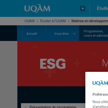
Étudi
UQAM
›
Étudier à l'UQAM
›
Maîtrise en développem
Programmes,
Accueil
Vous êtes
cours et admiss
M
Préférenc
Nous utili
d’améliore
Présentation du programme