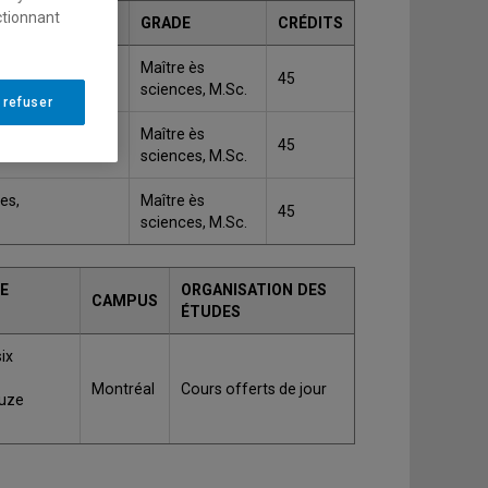
ctionnant
GRADE
CRÉDITS
Maître ès
45
sciences, M.Sc.
 refuser
es,
Maître ès
45
sciences, M.Sc.
es,
Maître ès
45
sciences, M.Sc.
E
ORGANISATION DES
CAMPUS
ÉTUDES
ix
Montréal
Cours offerts de jour
ouze