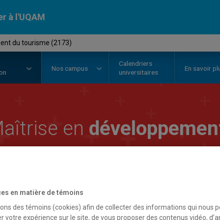
er à l'UQAM
ent du tourisme (2173)
Calendriers
Nos
campus
En savoir pl
ion
universitaires
aîtrise en
développement
es en matière de témoins
sons des témoins (cookies) afin de collecter des informations qui nous 
r votre expérience sur le site, de vous proposer des contenus vidéo, d’a