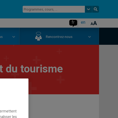
fr
en
us
Rencontrez-nous
 du tourisme
permettent
nalyser les