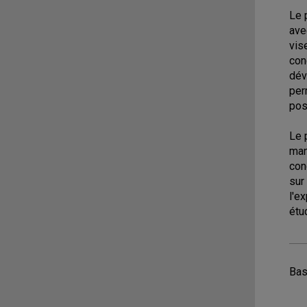
Le 
ave
vis
con
dév
per
pos
Le 
man
con
sur
l'e
étu
Bas