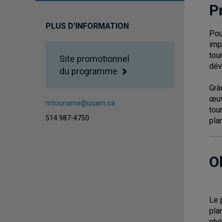
P
PLUS D'INFORMATION
Pou
imp
tou
Site promotionnel
dév
du programme
Grâ
œu
mtourisme@uqam.ca
tou
514 987-4750
pla
O
Le 
pla
phé