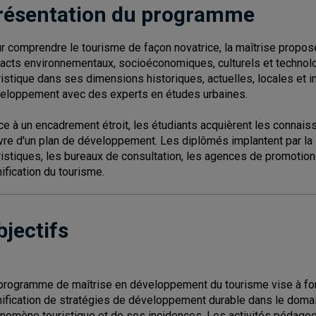
résentation du programme
r comprendre le tourisme de façon novatrice, la maîtrise propos
acts environnementaux, socioéconomiques, culturels et technol
ristique dans ses dimensions historiques, actuelles, locales et i
eloppement avec des experts en études urbaines.
ce à un encadrement étroit, les étudiants acquièrent les connais
vre d'un plan de développement. Les diplômés implantent par la 
ristiques, les bureaux de consultation, les agences de promotio
nification du tourisme.
bjectifs
programme de maîtrise en développement du tourisme vise à form
nification de stratégies de développement durable dans le domain
nomène touristique et de ses incidences. Les activités pédagogiq