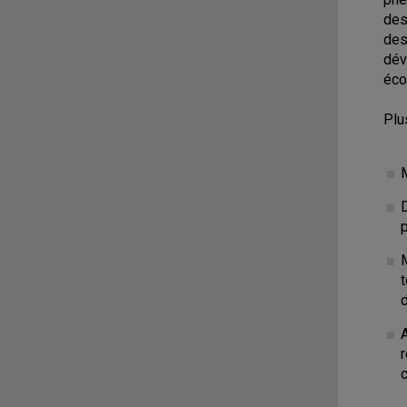
des
des
dév
éco
Plu
d
c