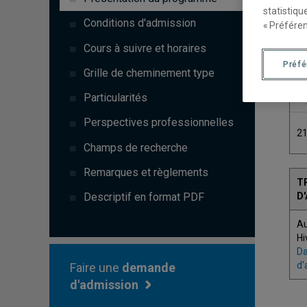
statistiqu
C
Conditions d'admission
« Préféren
Cours à suivre et horaires
2
Préf
Grille de cheminement type
2
Particularités
Perspectives professionnelles
2
Champs de recherche
Remarques et règlements
T
D
Descriptif en format PDF
A
Hi
Da
d'
Faire une
demande
d'admission