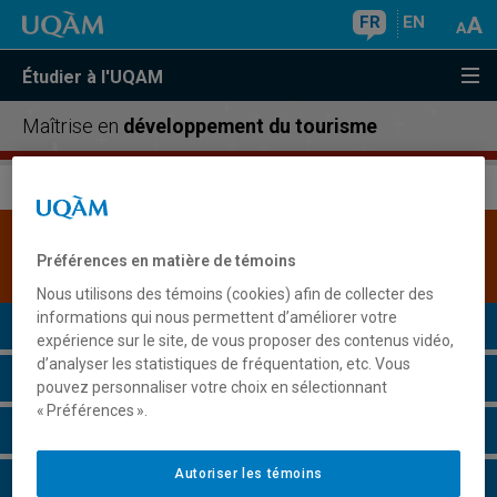
FR
EN
Étudier à l'UQAM
Maîtrise en
développement du tourisme
Une version plus récente de ce programme est
Préférences en matière de témoins
disponible.
Cliquez ici pour la consulter
.
Nous utilisons des témoins (cookies) afin de collecter des
informations qui nous permettent d’améliorer votre
Présentation du programme
expérience sur le site, de vous proposer des contenus vidéo,
d’analyser les statistiques de fréquentation, etc. Vous
Conditions d'admission
pouvez personnaliser votre choix en sélectionnant
« Préférences ».
Cours à suivre et horaires
Autoriser les témoins
Grille de cheminement