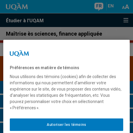
FR
EN
Étudier à l'UQAM
Maîtrise ès sciences, finance appliquée
Une version plus récente de ce programme est
Préférences en matière de témoins
disponible.
Cliquez ici pour la consulter
.
Nous utilisons des témoins (cookies) afin de collecter des
informations qui nous permettent d’améliorer votre
Présentation du programme
expérience sur le site, de vous proposer des contenus vidéo,
d’analyser les statistiques de fréquentation, etc. Vous
Conditions d'admission
pouvez personnaliser votre choix en sélectionnant
« Préférences ».
Cours à suivre et horaires
Autoriser les témoins
Particularités