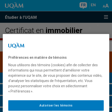
FR
EN
Étudier à l'UQAM
Certificat en
immobilier
Préférences en matière de témoins
Une version plus récente de ce programme est
disponible.
Cliquez ici pour la consulter
.
Nous utilisons des témoins (cookies) afin de collecter des
informations qui nous permettent d’améliorer votre
expérience sur le site, de vous proposer des contenus vidéo,
Présentation du programme
d’analyser les statistiques de fréquentation, etc. Vous
pouvez personnaliser votre choix en sélectionnant
Conditions d'admission
« Préférences ».
Cours à suivre et horaires
Autoriser les témoins