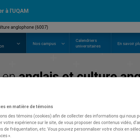
er à l'UQAM
ulture anglophone (6007)
Calendriers
Nos
campus
En savoir pl
ion
universitaires
 en
anglais et culture an
Faculté de communication
es en matière de témoins
sons des témoins (cookies) afin de collecter des informations qui nous 
r votre expérience sur le site, de vous proposer des contenus vidéo, d’a
es de fréquentation, etc. Vous pouvez personnaliser votre choix en séle
ces ».