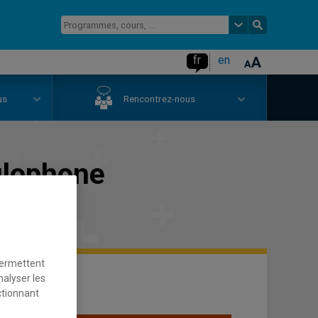
fr
en
us
Rencontrez-nous
glophone
permettent
nalyser les
ctionnant