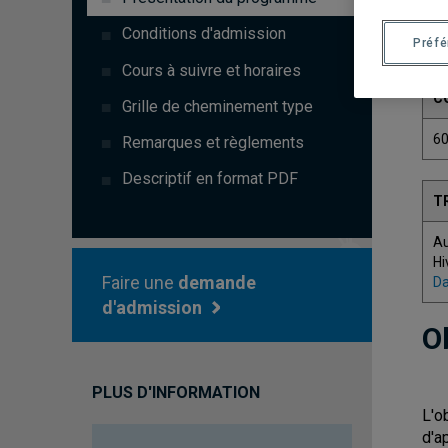
Conditions d'admission
Préf
Cours à suivre et horaires
C
Grille de cheminement type
6
Remarques et règlements
Descriptif en format PDF
T
A
Hi
Faire une
demande
Da
d'admission
O
PLUS D'INFORMATION
L'o
d'a