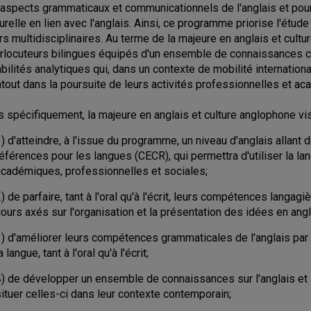
 aspects grammaticaux et communicationnels de l'anglais et pour
turelle en lien avec l'anglais. Ainsi, ce programme priorise l'étude
rs multidisciplinaires. Au terme de la majeure en anglais et cult
erlocuteurs bilingues équipés d'un ensemble de connaissances c
abilités analytiques qui, dans un contexte de mobilité internation
atout dans la poursuite de leurs activités professionnelles et a
s spécifiquement, la majeure en anglais et culture anglophone vis
1) d'atteindre, à l'issue du programme, un niveau d'anglais alla
éférences pour les langues (CECR), qui permettra d'utiliser la lan
académiques, professionnelles et sociales;
) de parfaire, tant à l'oral qu'à l'écrit, leurs compétences langa
ours axés sur l'organisation et la présentation des idées en ang
3) d'améliorer leurs compétences grammaticales de l'anglais par 
a langue, tant à l'oral qu'à l'écrit;
4) de développer un ensemble de connaissances sur l'anglais et 
ituer celles-ci dans leur contexte contemporain;