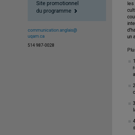
Site promotionnel
les
cul
du programme
cou
int
d'h
communication.anglais@
uqam.ca
un 
514 987-0028
Plu
r
2
c
l
s