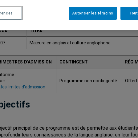
Une version plus récente de ce programme est disponib
érences
Autoriser les témoins
Tout
ODE
TITRE
007
Majeure en anglais et culture anglophone
RIMESTRES D'ADMISSION
CONTINGENT
RÉGIM
utomne
ver
Programme non contingenté
Offert
tes limites d'admission
bjectifs
bjectif principal de ce programme est de permettre aux étudiants
pprofondir leurs connaissances de la langue anglaise, en leur fou