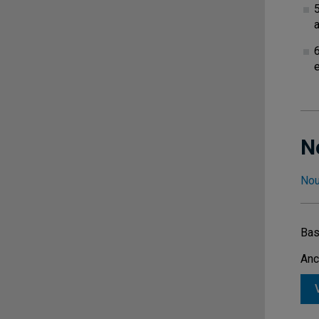
a
N
Nou
Bas
Anc