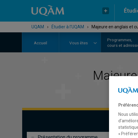
Étudi
UQAM
›
Étudier à l'UQAM
›
Majeure en anglais et c
Programmes,
Accueil
Vous êtes
cours et admiss
Majeure
Préférenc
Nous utili
d’améliore
statistiqu
« Préféren
Présentation du programme