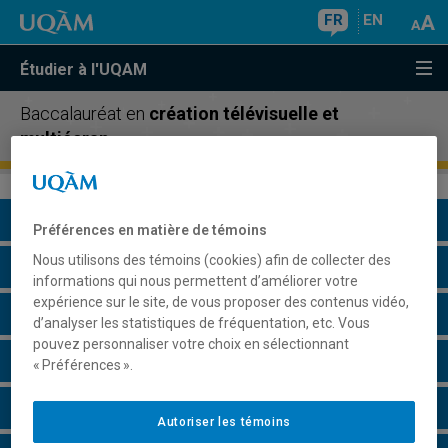
FR
EN
Étudier à l'UQAM
Baccalauréat en
création télévisuelle et
multiécran
Présentation du programme
Préférences en matière de témoins
Nous utilisons des témoins (cookies) afin de collecter des
Conditions d'admission
informations qui nous permettent d’améliorer votre
expérience sur le site, de vous proposer des contenus vidéo,
Cours à suivre et horaires
d’analyser les statistiques de fréquentation, etc. Vous
pouvez personnaliser votre choix en sélectionnant
Grille de cheminement
« Préférences ».
Particularités
Autoriser les témoins