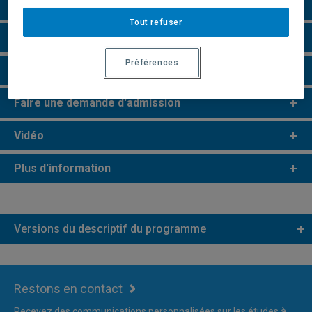
Perspectives professionnelles
Tout refuser
e
e
Études de 2
et 3
cycles
Préférences
Remarques et règlements
Faire une demande d'admission
Vidéo
Plus d'information
Versions du descriptif du programme
Restons en contact
Recevez des communications personnalisées sur les études à