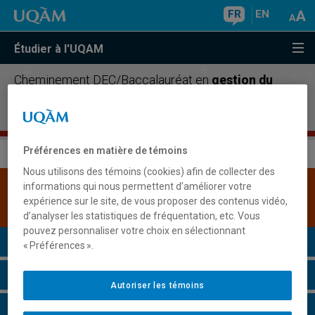
FR
EN
Étudier à l'UQAM
Cheminement DEC/Baccalauréat en
gestion du
tourisme et de l'hôtellerie, concentration gestion
hôtelière et de restauration
Préférences en matière de témoins
Nous utilisons des témoins (cookies) afin de collecter des
informations qui nous permettent d’améliorer votre
Une version plus récente de ce programme est
expérience sur le site, de vous proposer des contenus vidéo,
disponible.
Cliquez ici pour la consulter
.
d’analyser les statistiques de fréquentation, etc. Vous
pouvez personnaliser votre choix en sélectionnant
Présentation du programme
« Préférences ».
Conditions d'admission
Autoriser les témoins
Cours à suivre et horaires