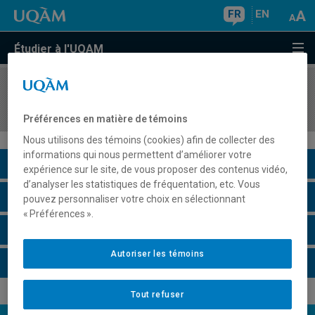
FR
EN
Étudier à l'UQAM
COURS
//
MKG5423
Gestion de la communication marketing intégrée
Préférences en matière de témoins
Nous utilisons des témoins (cookies) afin de collecter des
informations qui nous permettent d’améliorer votre
Description du cours
expérience sur le site, de vous proposer des contenus vidéo,
d’analyser les statistiques de fréquentation, etc. Vous
Horaire - Été 2026
pouvez personnaliser votre choix en sélectionnant
« Préférences ».
Horaire - Automne 2026
Autoriser les témoins
Horaire - Hiver 2027
Tout refuser