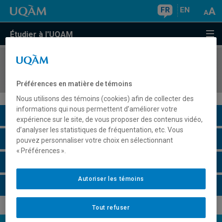
FR
EN
Étudier à l'UQAM
COURS
//
ORH1163
Comportement organisationnel
Préférences en matière de témoins
Nous utilisons des témoins (cookies) afin de collecter des
informations qui nous permettent d’améliorer votre
Description du cours
expérience sur le site, de vous proposer des contenus vidéo,
d’analyser les statistiques de fréquentation, etc. Vous
Horaire - Été 2026
pouvez personnaliser votre choix en sélectionnant
« Préférences ».
Horaire - Automne 2026
Autoriser les témoins
Horaire - Hiver 2027
Tout refuser