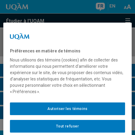
FR
EN
Étudier à l'UQAM
COURS
//
MGT2150
Management
Préférences en matière de témoins
Nous utilisons des témoins (cookies) afin de collecter des
informations qui nous permettent d’améliorer votre
Description du cours
expérience sur le site, de vous proposer des contenus vidéo,
d’analyser les statistiques de fréquentation, etc. Vous
Horaire - Été 2026
pouvez personnaliser votre choix en sélectionnant
« Préférences ».
Horaire - Automne 2026
Autoriser les témoins
Horaire - Hiver 2027
Tout refuser