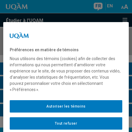
FR
EN
Étudier à l'UQAM
COURS
//
MKG3330
Introduction au marketing numérique
Préférences en matière de témoins
Nous utilisons des témoins (cookies) afin de collecter des
informations qui nous permettent d’améliorer votre
Description du cours
expérience sur le site, de vous proposer des contenus vidéo,
d’analyser les statistiques de fréquentation, etc. Vous
Horaire - Été 2026
pouvez personnaliser votre choix en sélectionnant
« Préférences ».
Horaire - Automne 2026
Autoriser les témoins
Horaire - Hiver 2027
Tout refuser