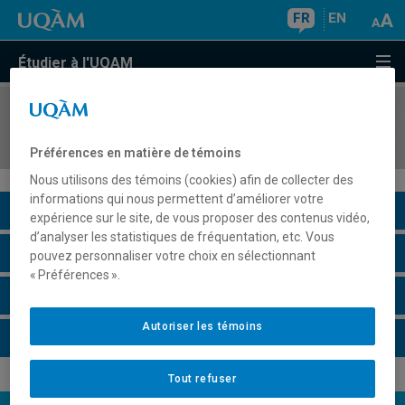
FR
EN
Étudier à l'UQAM
COURS
//
MGT3224
Introduction à la gestion de projet
Préférences en matière de témoins
Nous utilisons des témoins (cookies) afin de collecter des
informations qui nous permettent d’améliorer votre
Description du cours
expérience sur le site, de vous proposer des contenus vidéo,
d’analyser les statistiques de fréquentation, etc. Vous
Horaire - Été 2026
pouvez personnaliser votre choix en sélectionnant
« Préférences ».
Horaire - Automne 2026
Autoriser les témoins
Horaire - Hiver 2027
Tout refuser