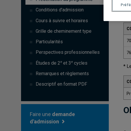
Préf
Conditions d'admission
Cours à suivre et horaires
C
Grille de cheminement type
7
Particularités
Perspectives professionnelles
7
e
e
Études de 2
et 3
cycles
* L
Remarques et règlements
C
Descriptif en format PDF
P
O
Faire une
demande
d'admission