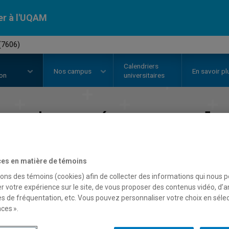
er à l'UQAM
(7606)
Calendriers
Nos
campus
En savoir pl
ion
universitaires
calauréat en
d
Faculté des arts
es en matière de témoins
sons des témoins (cookies) afin de collecter des informations qui nous 
r votre expérience sur le site, de vous proposer des contenus vidéo, d’a
es de fréquentation, etc. Vous pouvez personnaliser votre choix en séle
ces ».