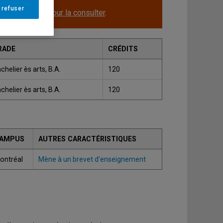
 refuser
le.
Cliquez ici pour la consulter
.
RADE
CRÉDITS
chelier ès arts, B.A.
120
chelier ès arts, B.A.
120
AMPUS
AUTRES CARACTÉRISTIQUES
ontréal
Mène à un brevet d'enseignement