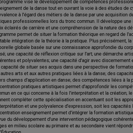
programme vise le développement de compétences professionnell
eignement de la danse tout en ouvrant la voie à des études de cy
yvalence à l'égard des métiers de la danse par une acquisition
tiques professionnelles lors du tronc commun. Il développe une 
ix éclairés de carrière et une compréhension de la nature des d
gramme permet de situer la formation théorique en regard de l'ac
itable intégration de la théorie à la pratique. Plus précisément, l
porelle globale basée sur une connaissance approfondie du cor
sé; une capacité de réflexion critique sur l'art; une démarche a
érentes et polyvalentes; une capacité d'agir avec discernement 
 capacité de situer ses acquis dans une perspective de formation
 autres arts et aux autres pratiques liées à la danse; des capaci
ers champs d'application en danse; des compétences liées à la p
centration pratiques artistiques permet d'approfondir les compét
un en ce qui concerne à la fois l'interprétation et la création; le p
nnent compléter cette spécialisation en accentuant soit les app
nterprétation et une polyvalence d'expression, soit les capacités 
centration enseignement permet d'intégrer la formation artisti
vue du développement d'une intervention pédagogique cohérente.
ges en milieu scolaire au primaire et au secondaire vient répond
l'Éducation.