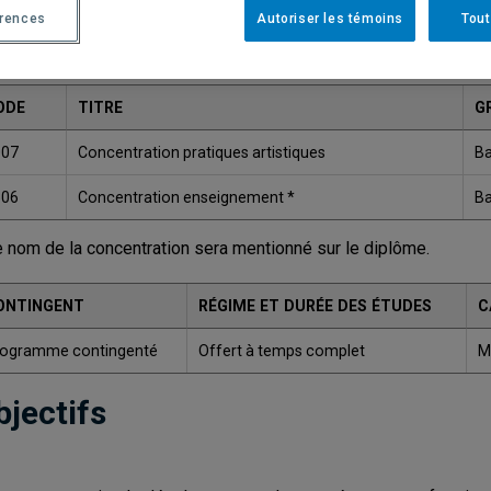
érences
Autoriser les témoins
Tout
Une version plus récente de ce programme est disponib
ODE
TITRE
G
007
Concentration pratiques artistiques
Ba
606
Concentration enseignement *
Ba
e nom de la concentration sera mentionné sur le diplôme.
ONTINGENT
RÉGIME ET DURÉE DES ÉTUDES
C
rogramme contingenté
Offert à temps complet
M
bjectifs