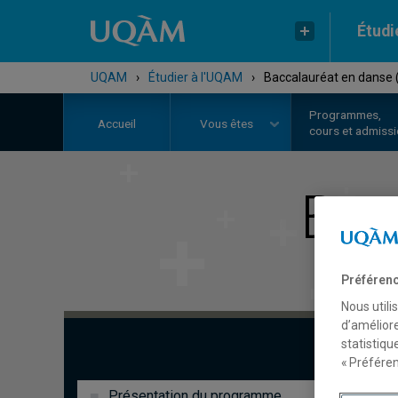
Étudi
UQAM
›
Étudier à l'UQAM
›
Baccalauréat en danse 
Programmes,
Accueil
Vous êtes
cours et admiss
Bac
Préférenc
Nous utili
d’améliore
statistiqu
« Préféren
Présentation du programme