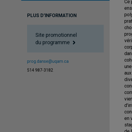
Ce 
ens
pol
PLUS D'INFORMATION
pra
cho
pro
Site promotionnel
vér
du programme
cor
dan
coh
prog.danse@uqam.ca
une
514 987-3182
aux
div
con
comm
vie
d'i
con
en 
sta
de 