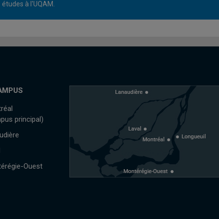
études à l'UQAM.
AMPUS
réal
pus principal)
udière
l
érégie-Ouest