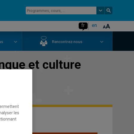
fr
en
us
Rencontrez-nous
ngue et culture
permettent
nalyser les
ctionnant