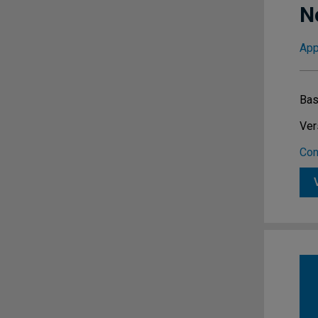
N
App
Bas
Ver
Con