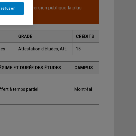
et.
Consulter la version publique la plus
 refuser
GRADE
CRÉDITS
nes
Attestation d'études, Att.
15
ÉGIME ET DURÉE DES ÉTUDES
CAMPUS
ffert à temps partiel
Montréal