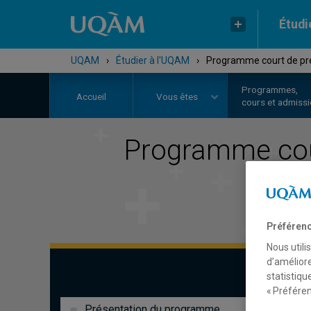
Étudi
UQAM
›
Étudier à l'UQAM
›
Programme court de prem
Programmes,
Accueil
Vous êtes
cours et admiss
Programme cou
Préférenc
Nous utili
d’améliore
statistiqu
« Préféren
Présentation du programme