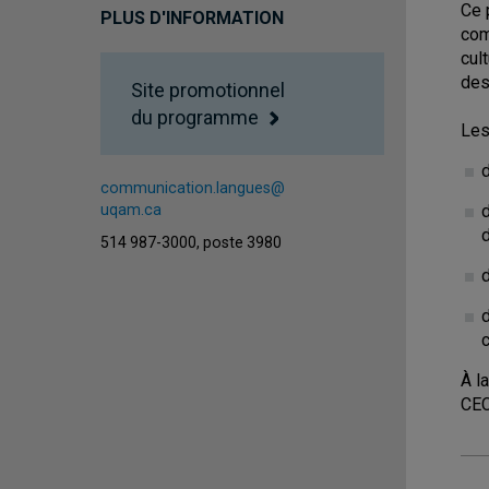
Ce 
PLUS D'INFORMATION
com
cul
des
Site promotionnel
du programme
Les
d
communication.langues@
d
uqam.ca
d
514 987-3000, poste 3980
À l
CEC