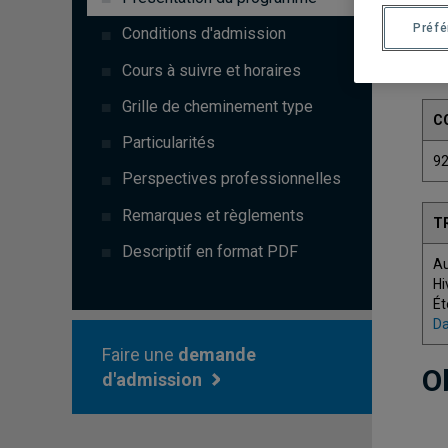
Préf
Conditions d'admission
Cours à suivre et horaires
Grille de cheminement type
C
Particularités
9
Perspectives professionnelles
Remarques et règlements
T
Descriptif en format PDF
A
Hi
Ét
Da
Faire une
demande
O
d'admission