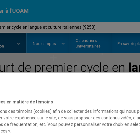
er à l'UQAM
ier cycle en langue et culture italiennes (9253)
Calendriers
Nos
campus
En savoir pl
ion
universitaires
rt de premier cycle en
la
italiennes
Faculté de communication
es en matière de témoins
sons des témoins (cookies) afin de collecter des informations qui nous 
r votre expérience sur le site, de vous proposer des contenus vidéo, d’a
es de fréquentation, etc. Vous pouvez personnaliser votre choix en séle
ces ».