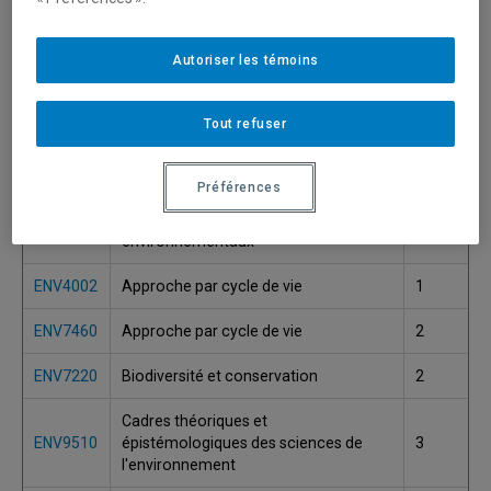
ENV7210
Aménagement et environnement
2
Autoriser les témoins
Analyse de cas en sciences de
ENV3001
1
l'environnement
Tout refuser
Analyse et modélisation des systèmes
ENV7320
2
environnementaux
Préférences
Analyse sociopolitique des enjeux
ENV7410
2
environnementaux
ENV4002
Approche par cycle de vie
1
ENV7460
Approche par cycle de vie
2
ENV7220
Biodiversité et conservation
2
Cadres théoriques et
ENV9510
épistémologiques des sciences de
3
l'environnement