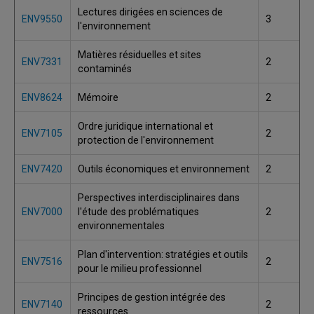
Lectures dirigées en sciences de
ENV9550
3
l'environnement
Matières résiduelles et sites
ENV7331
2
contaminés
ENV8624
Mémoire
2
Ordre juridique international et
ENV7105
2
protection de l'environnement
ENV7420
Outils économiques et environnement
2
Perspectives interdisciplinaires dans
ENV7000
l'étude des problématiques
2
environnementales
Plan d'intervention: stratégies et outils
ENV7516
2
pour le milieu professionnel
Principes de gestion intégrée des
ENV7140
2
ressources