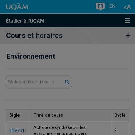
FR
EN
Étudier à l'UQAM
Cours
et horaires
Environnement
Sigle
Titre du cours
Cycle
Activité de synthèse sur les
ENV7511
2
environnements nourriciers