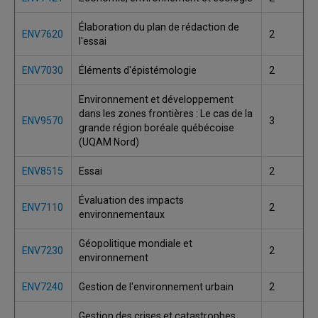
Élaboration du plan de rédaction de
ENV7620
2
l'essai
ENV7030
Éléments d'épistémologie
2
Environnement et développement
dans les zones frontières : Le cas de la
ENV9570
3
grande région boréale québécoise
(UQAM Nord)
ENV8515
Essai
2
Évaluation des impacts
ENV7110
2
environnementaux
Géopolitique mondiale et
ENV7230
2
environnement
ENV7240
Gestion de l'environnement urbain
2
Gestion des crises et catastrophes