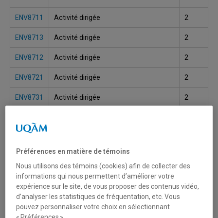
ENV8711
Activité dirigée
2
ENV8713
Activité dirigée
2
ENV8712
Activité dirigée
2
ENV8721
Activité dirigée
2
ENV8731
Activité dirigée
2
Agriculture urbaine : pratique sur le
ENV7260
2
terrain
Agriculture urbaine: concepts, enjeux
Préférences en matière de témoins
ENV7250
2
et solutions
Nous utilisons des témoins (cookies) afin de collecter des
informations qui nous permettent d’améliorer votre
Amazonie : milieu, intervention et
ENV9580
3
conservation
expérience sur le site, de vous proposer des contenus vidéo,
d’analyser les statistiques de fréquentation, etc. Vous
Aménagement des écosystèmes
pouvez personnaliser votre choix en sélectionnant
ENV7010
2
forestiers
« Préférences ».