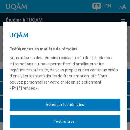
FR
EN
Étudier à l'UQAM
COURS
//
AOT5321
Systèmes décisionnels et intelligence d'affaires
Préférences en matière de témoins
(B.I.)
Nous utilisons des témoins (cookies) afin de collecter des
informations qui nous permettent d’améliorer votre
expérience sur le site, de vous proposer des contenus vidéo,
Description du cours
d’analyser les statistiques de fréquentation, etc. Vous
pouvez personnaliser votre choix en sélectionnant
Horaire - Été 2026
« Préférences ».
Horaire - Automne 2026
Autoriser les témoins
Horaire - Hiver 2027
Tout refuser