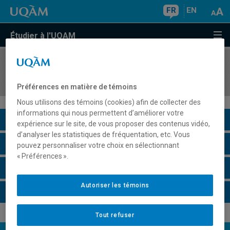
FR
EN
Étudier à l'UQAM
COURS
//
COM1065
Relations de presse
Préférences en matière de témoins
Nous utilisons des témoins (cookies) afin de collecter des
informations qui nous permettent d’améliorer votre
Description du cours
expérience sur le site, de vous proposer des contenus vidéo,
d’analyser les statistiques de fréquentation, etc. Vous
Horaire - Été 2026
pouvez personnaliser votre choix en sélectionnant
« Préférences ».
Horaire - Automne 2026
Autoriser les témoins
Horaire - Hiver 2027
Tout refuser