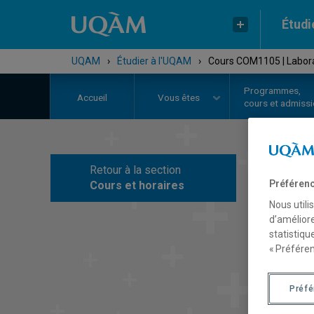
Étudi
UQAM
›
Étudier à l'UQAM
›
Cours COM1105 | Laborato
Programmes,
Accueil
Vous êtes
cours et admiss
Retour à la section
C
Préférenc
Cours et horaires
Nous utili
d’améliore
statistiqu
« Préféren
Préf