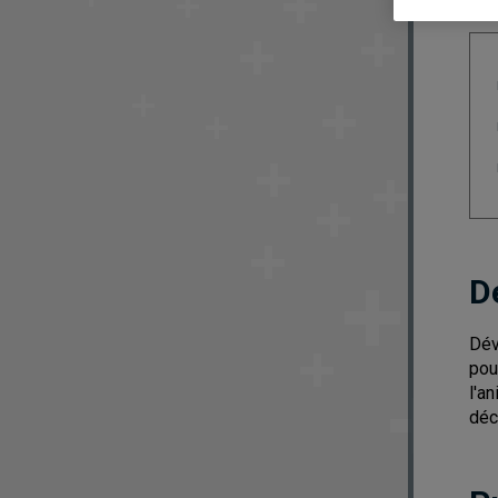
D
Dév
pou
l'a
déc