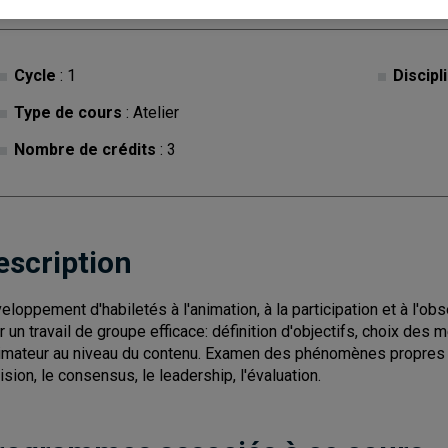
Cycle
: 1
Discipl
Type de cours
: Atelier
Nombre de crédits
: 3
escription
eloppement d'habiletés à l'animation, à la participation et à l'ob
r un travail de groupe efficace: définition d'objectifs, choix des
nimateur au niveau du contenu. Examen des phénomènes propres au
ision, le consensus, le leadership, l'évaluation.