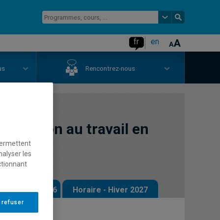
fr
en
us
Rencontrez-nous
initiation au travail en
permettent
nalyser les
ctionnant
 - Automne 2026
Horaire - Hiver 2027
 refuser