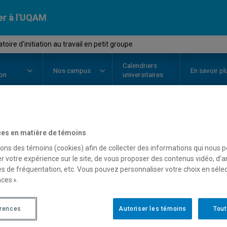
er à l'UQAM
ire d'initiation au travail en petit groupe
Calendriers
Nos
campus
En savoir pl
ion
universitaires
OURS
//
COM1105
-
Laboratoire d'
es en matière de témoins
sons des témoins (cookies) afin de collecter des informations qui nous 
petit groupe
r votre expérience sur le site, de vous proposer des contenus vidéo, d’a
es de fréquentation, etc. Vous pouvez personnaliser votre choix en séle
ces ».
Description
Horaire - Été 2026
Horaire
érences
Autoriser les témoins
Tout