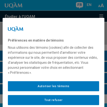
FR
EN
Étudier à l'UQAM
COURS
//
COM4042
La dimension symbolique de la culture
Préférences en matière de témoins
Nous utilisons des témoins (cookies) afin de collecter des
informations qui nous permettent d’améliorer votre
Description du cours
expérience sur le site, de vous proposer des contenus vidéo,
d’analyser les statistiques de fréquentation, etc. Vous
Horaire - Été 2026
pouvez personnaliser votre choix en sélectionnant
« Préférences ».
Horaire - Automne 2026
Autoriser les témoins
Horaire - Hiver 2027
Tout refuser