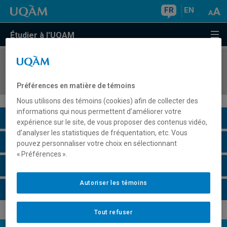
FR
EN
Étudier à l'UQAM
COURS
//
ECO1023
Macroéconomie I
Préférences en matière de témoins
Nous utilisons des témoins (cookies) afin de collecter des
informations qui nous permettent d’améliorer votre
Description du cours
expérience sur le site, de vous proposer des contenus vidéo,
d’analyser les statistiques de fréquentation, etc. Vous
Horaire - Été 2026
pouvez personnaliser votre choix en sélectionnant
« Préférences ».
Horaire - Automne 2026
Autoriser les témoins
Horaire - Hiver 2027
Tout refuser