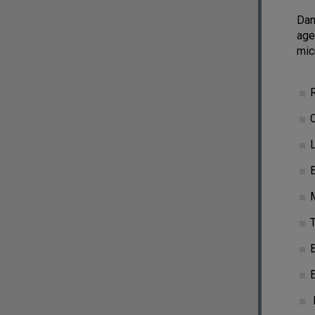
Dan
age
mic
R
L
M