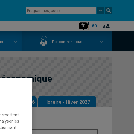
fr
en
us
Rencontrez-nous
oéconomique
 - Automne 2026
Horaire - Hiver 2027
permettent
nalyser les
ctionnant