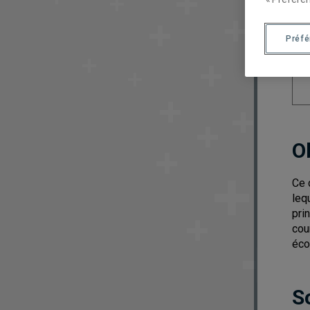
Préf
O
Ce 
leq
pri
cou
éco
S