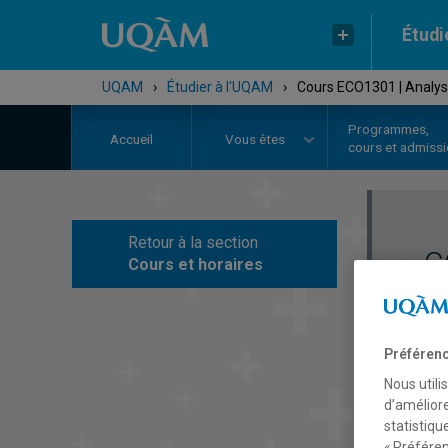
Étudi
UQAM
›
Étudier à l'UQAM
›
Cours ECO1301 | Analy
Programmes,
Accueil
Vous êtes
cours et admiss
Retour à la section
C
Cours et horaires
Préférenc
Nous utili
d’améliore
statistiqu
« Préféren