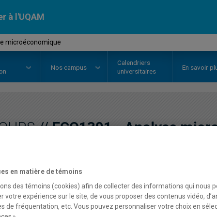
er à l'UQAM
se microéconomique
Calendriers
Nos
campus
En savoir pl
ion
universitaires
OURS
//
ECO1301
-
Analyse micr
Description
Horaire - Été 2026
Horaire
es en matière de témoins
sons des témoins (cookies) afin de collecter des informations qui nous 
r votre expérience sur le site, de vous proposer des contenus vidéo, d’a
es de fréquentation, etc. Vous pouvez personnaliser votre choix en séle
ces ».