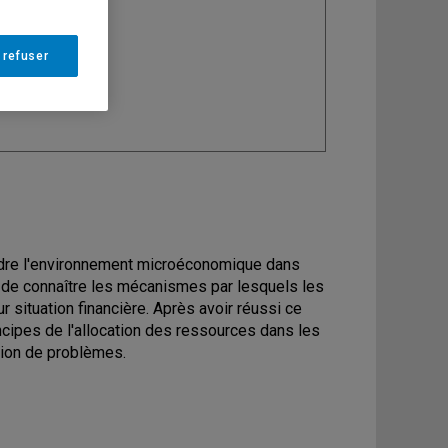
ine
: Économie
 refuser
dre l'environnement microéconomique dans
t de connaître les mécanismes par lesquels les
 situation financière. Après avoir réussi ce
cipes de l'allocation des ressources dans les
tion de problèmes.