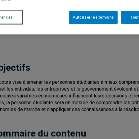
Cycle
: 1
Discipl
érences
Autoriser les témoins
Tout
Type de cours
: Magistral
Nombre de crédits
: 3
bjectifs
cours vise à amener les personnes étudiantes à mieux compren
uel les individus, les entreprises et le gouvernement évoluent e
ncipales variables économiques influencent leurs décisions et leur
rs, la personne étudiante sera en mesure de comprendre les prin
nomies de marché et d'appliquer ces connaissances à la résolu
ommaire du contenu